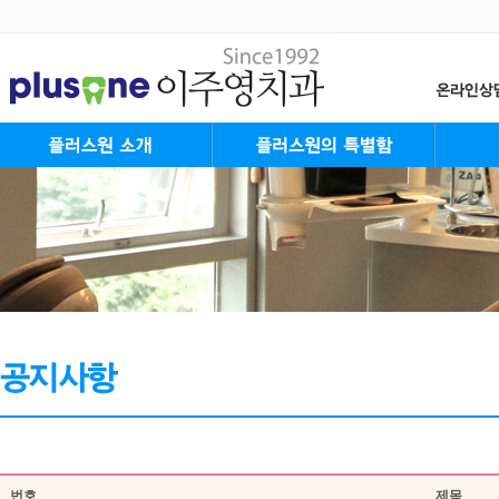
플러스원 Mission&Vision
대표원장 인사말
플러스원 가족들
플러스원 둘러보기
진료안내&오시는길
플러스원의 특별함
플러스원 System
플러스원 Staff
성장
청소
성인
장년
번호
제목