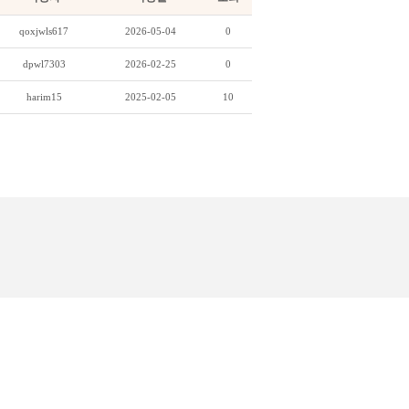
qoxjwls617
2026-05-04
0
dpwl7303
2026-02-25
0
harim15
2025-02-05
10