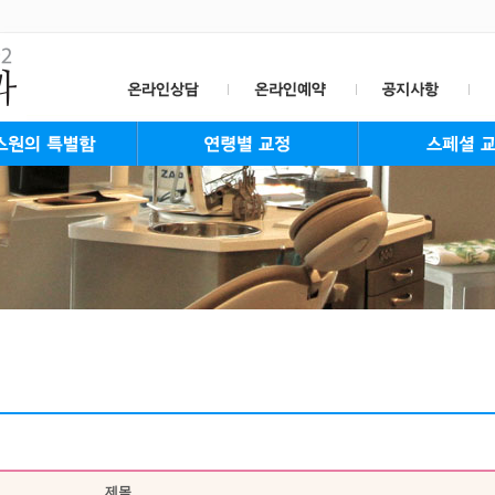
 특별함
stem
aff
성장교정
청소년교정
성인교정
장년교정
설측교정
콤비교정
Invisalign
투명교정
수술교정
킬본교정
스크류고정
자가결착식장치
치아미백
제목