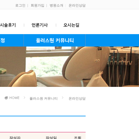
로그인
|
회원가입
|
병원소개
|
온라인상담
온라인상담
온라인예약
공지사항
플러스원 보도자료
자주하는 질문
교정치료중 주의사항
교정치료후 관리와 중요성
이달의 Smile
플러스원 커뮤니티
온라인상담
작성자
작성일
조회