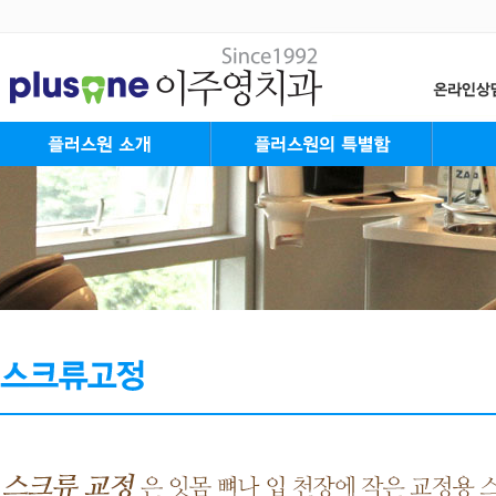
플러스원 Mission&Vision
대표원장 인사말
플러스원 가족들
플러스원 둘러보기
진료안내&오시는길
플러스원의 특별함
플러스원 System
플러스원 Staff
성장
청소
성인
장년